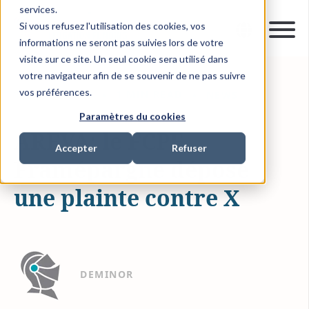
services.
Si vous refusez l'utilisation des cookies, vos
informations ne seront pas suivies lors de votre
visite sur ce site. Un seul cookie sera utilisé dans
votre navigateur afin de se souvenir de ne pas suivre
vos préférences.
10 FÉVR. 2011
1 MIN READ
NEWS
Paramètres du cookies
AREVA: le FCPE
Accepter
Refuser
Framépargne dépose
une plainte contre X
DEMINOR