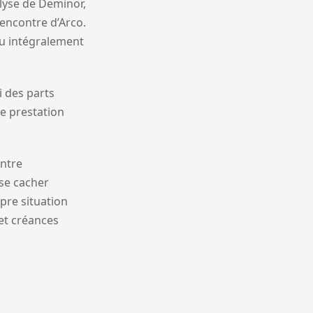
alyse de Deminor,
’encontre d’Arco.
ou intégralement
i des parts
ne prestation
entre
se cacher
pre situation
et créances