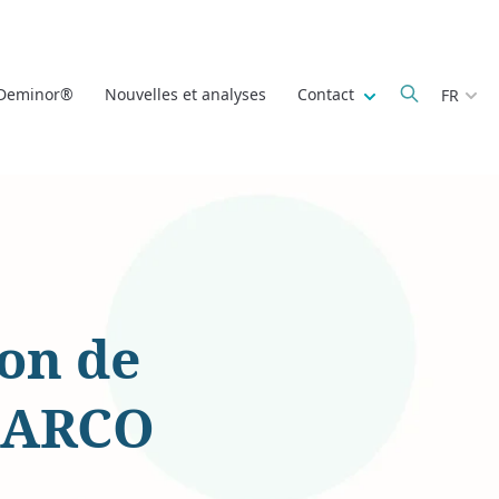
Show submenu fo
 Deminor®
Nouvelles et analyses
Contact
FR
ion de
r ARCO