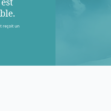
 est
ble.
t reçoit un