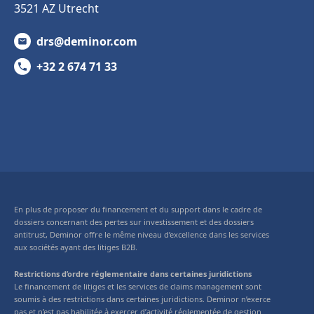
3521 AZ Utrecht
drs@deminor.com
+32 2 674 71 33
En plus de proposer du financement et du support dans le cadre de
dossiers concernant des pertes sur investissement et des dossiers
antitrust, Deminor offre le même niveau d’excellence dans les services
aux sociétés ayant des litiges B2B.
Restrictions d’ordre réglementaire dans certaines juridictions
Le financement de litiges et les services de claims management sont
soumis à des restrictions dans certaines juridictions. Deminor n’exerce
pas et n’est pas habilitée à exercer d’activité réglementée de gestion