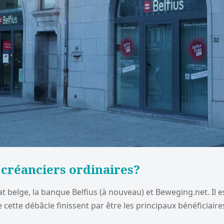
s créanciers ordinaires?
at belge, la banque Belfius (à nouveau) et Beweging.net. Il 
 cette débâcle finissent par être les principaux bénéficiaire