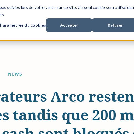
as suivies lors de votre visite sur ce site. Un seul cookie sera utilisé da
es.
Paramètres du cookies
Accepter
Refuser
nancement de litiges
Avec qui nous travaillons
A propos de
NEWS
ateurs Arco resten
s tandis que 200 m
 cash sont bloqués 