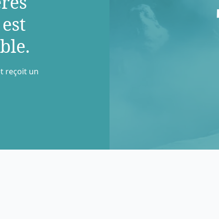
rés
 est
ble.
t reçoit un