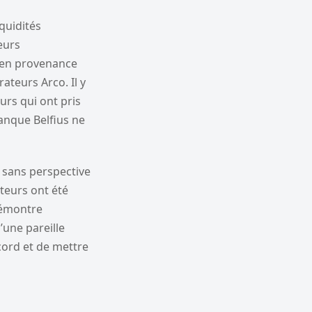
iquidités
eurs
n en provenance
ateurs Arco. Il y
rs qui ont pris
banque Belfius ne
e sans perspective
teurs ont été
 démontre
’une pareille
ccord et de mettre