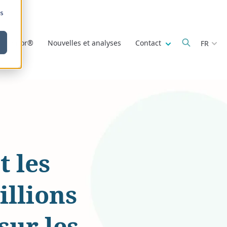
ns
Show submenu fo
 Deminor®
Nouvelles et analyses
Contact
FR
t les
illions
sur les