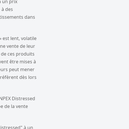
à un prix
é à des
stissements dans
est lent, volatile
une vente de leur
 de ces produits
vent être mises à
teurs peut mener
préfèrent dès lors
"NPEX Distressed
e de la vente
distressed" à un