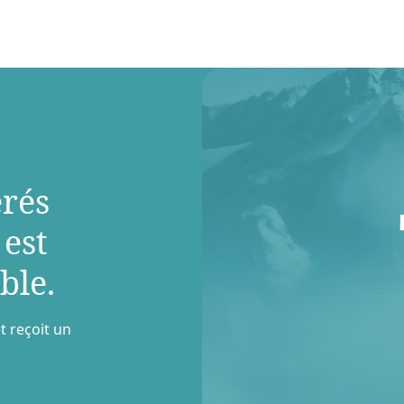
rés
 est
ble.
t reçoit un