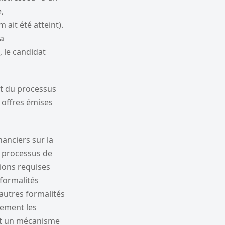
,
ait été atteint).
ra
, le candidat
nt du processus
s offres émises
nanciers sur la
e processus de
tions requises
 formalités
 autres formalités
lement les
oit un mécanisme