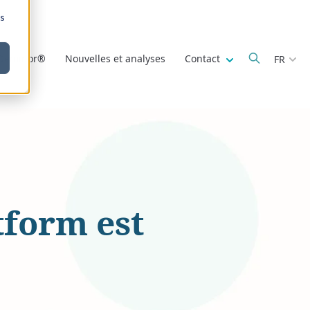
ns
Show submenu fo
 Deminor®
Nouvelles et analyses
Contact
FR
tform est