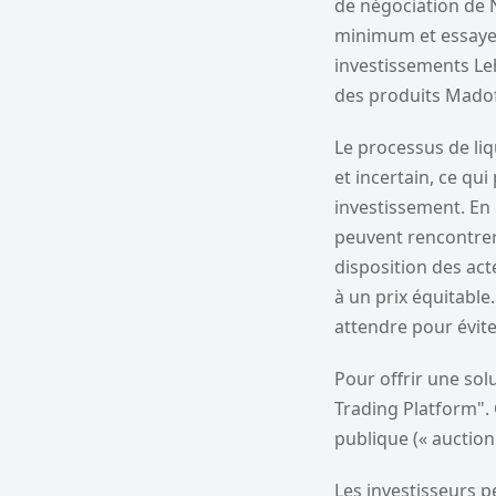
de négociation de N
minimum et essayer 
investissements Le
des produits Madoff
Le processus de liq
et incertain, ce qu
investissement. En 
peuvent rencontrer
disposition des ac
à un prix équitable
attendre pour évite
Pour offrir une so
Trading Platform". 
publique (« auction 
Les investisseurs p