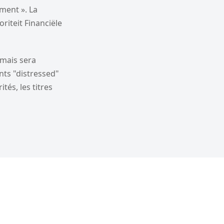
ment ». La
riteit Financiële
 mais sera
nts "distressed"
tés, les titres