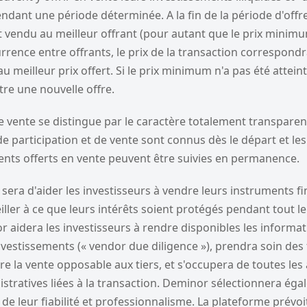
dant une période déterminée. A la fin de la période d'offre
t vendu au meilleur offrant (pour autant que le prix minimum 
rrence entre offrants, le prix de la transaction correspond
meilleur prix offert. Si le prix minimum n'a pas été atteint
re une nouvelle offre.
e vente se distingue par le caractère totalement transpare
 de participation et de vente sont connus dès le départ et le
ents offerts en vente peuvent être suivies en permanence.
sera d'aider les investisseurs à vendre leurs instruments fi
iller à ce que leurs intérêts soient protégés pendant tout l
r aidera les investisseurs à rendre disponibles les informa
vestissements (« vendor due diligence »), prendra soin des
e la vente opposable aux tiers, et s'occupera de toutes les
istratives liées à la transaction. Deminor sélectionnera éga
de leur fiabilité et professionnalisme. La plateforme prév