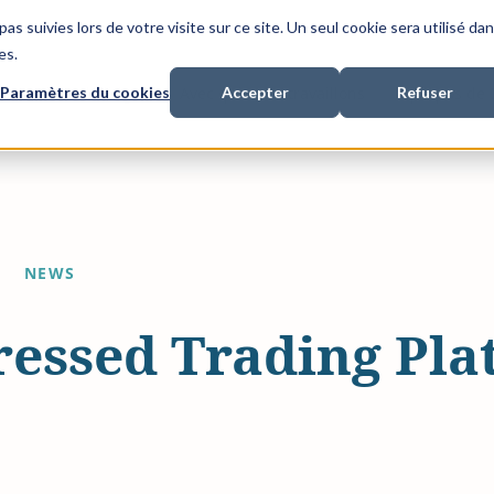
as suivies lors de votre visite sur ce site. Un seul cookie sera utilisé da
es.
Paramètres du cookies
Accepter
Refuser
nancement de litiges
Avec qui nous travaillons
A propos de
NEWS
essed Trading Pla