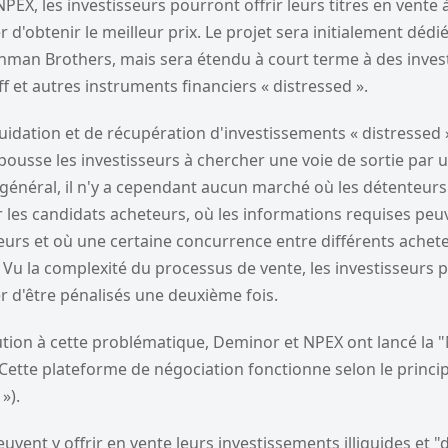
PEX, les investisseurs pourront offrir leurs titres en vente 
d'obtenir le meilleur prix. Le projet sera initialement dédi
hman Brothers, mais sera étendu à court terme à des inve
 et autres instruments financiers « distressed ».
uidation et de récupération d'investissements « distressed » 
i pousse les investisseurs à chercher une voie de sortie par 
général, il n'y a cependant aucun marché où les détenteurs
 les candidats acheteurs, où les informations requises peu
teurs et où une certaine concurrence entre différents ache
. Vu la complexité du processus de vente, les investisseurs 
r d'être pénalisés une deuxième fois.
lution à cette problématique, Deminor et NPEX ont lancé la 
Cette plateforme de négociation fonctionne selon le princip
»).
euvent y offrir en vente leurs investissements illiquides et "