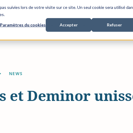
as suivies lors de votre visite sur ce site. Un seul cookie sera utilisé da
es.
Paramètres du cookies
Accepter
Refuser
nancement de litiges
Avec qui nous travaillons
A propos de
NEWS
s et Deminor uniss