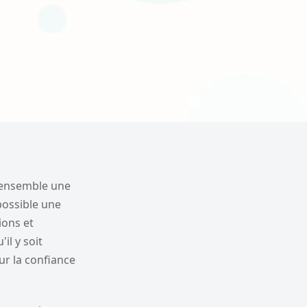
t ensemble une
 possible une
ions et
l y soit
ur la confiance