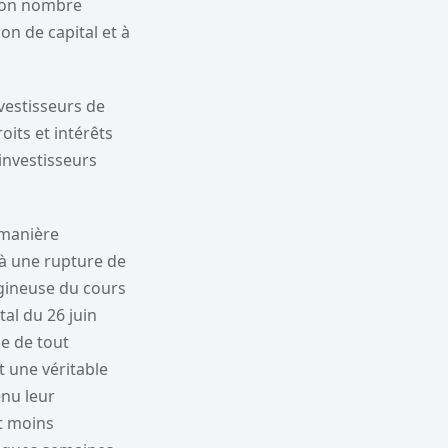
 bon nombre
n de capital et à
nvestisseurs de
oits et intérêts
investisseurs
 manière
 à une rupture de
igineuse du cours
tal du 26 juin
ge de tout
 une véritable
enu leur
t moins