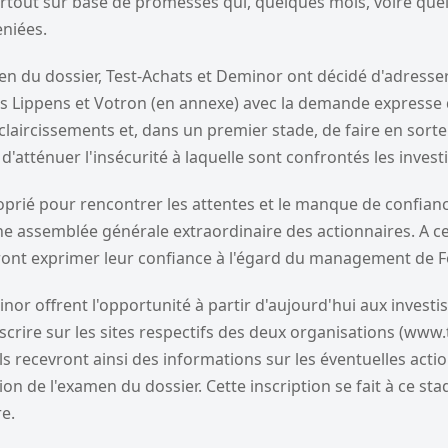
rtout sur base de promesses qui, quelques mois, voire qu
eniées.
n du dossier, Test-Achats et Deminor ont décidé d'adresser
s Lippens et Votron (en annexe) avec la demande expresse
laircissements et, dans un premier stade, de faire en sorte 
d'atténuer l'insécurité à laquelle sont confrontés les invest
roprié pour rencontrer les attentes et le manque de confian
ne assemblée générale extraordinaire des actionnaires. A ce
ront exprimer leur confiance à l'égard du management de Fo
nor offrent l'opportunité à partir d'aujourd'hui aux investis
nscrire sur les sites respectifs des deux organisations (www.
s recevront ainsi des informations sur les éventuelles actio
ion de l'examen du dossier. Cette inscription se fait à ce st
e.