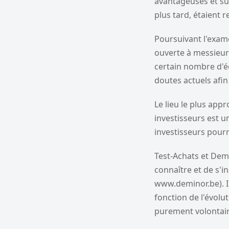
avantageuses et su
plus tard, étaient r
Poursuivant l'exame
ouverte à messieur
certain nombre d'éc
doutes actuels afin 
Le lieu le plus app
investisseurs est u
investisseurs pour
Test-Achats et Demi
connaître et de s'i
www.deminor.be). Il
fonction de l'évolut
purement volontair