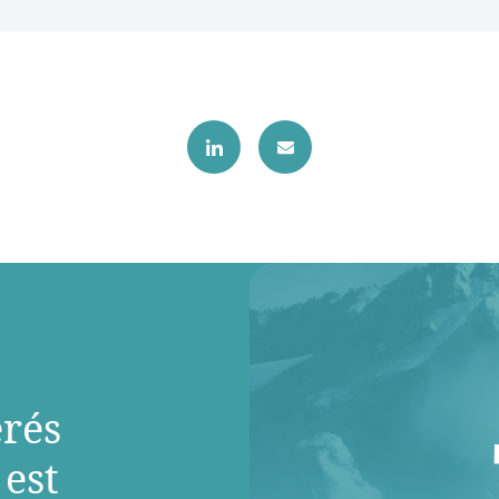
rés
 est