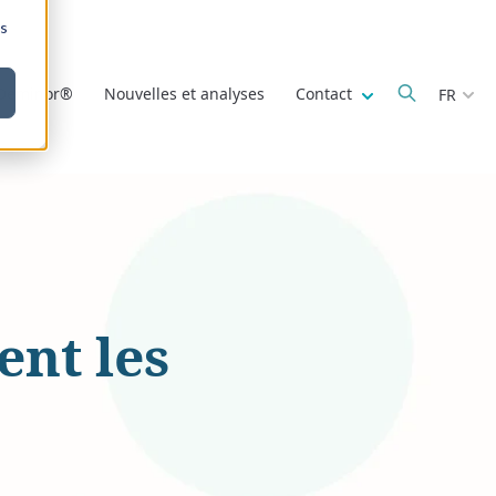
ns
Show submenu fo
 Deminor®
Nouvelles et analyses
Contact
FR
ent les