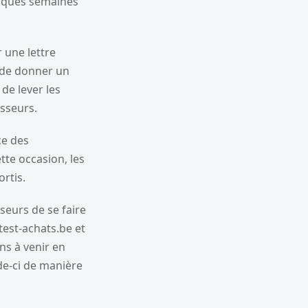
elques semaines
 une lettre
 de donner un
de lever les
isseurs.
ce des
tte occasion, les
rtis.
seurs de se faire
test-achats.be et
ns à venir en
ade-ci de manière