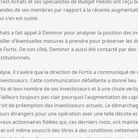
, Test-Achats et ses spécialistes de Budget Hebdo ont reçu
andes de ses membres par rapport à la récente augmentatio
i s'en est suivie.
Achats a fait appel à Deminor pour analyser la position des i
eiller d'éventuelles mesures à prendre pour préserver les dr
e Fortis. De son côté, Deminor a aussi été contacté par des 
stitutionnels.
yse, il s'avère que la direction de Fortis a communiqué de
investisseurs. Cette communication défaillante a donné lieu
tis et bon nombre de ses investisseurs et à une chute vert
t d'ailleurs toujours pas clair pourquoi l'augmentation de capi
droit de préemption des investisseurs actuels. Le démarcha
eurs étrangers pour une opération avec une telle décote est
reux actionnaires fidèles qui, ces derniers mois, ont maint
s et ont même souscrit des titres à des conditions nettemen