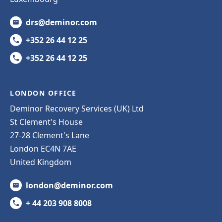
drs@deminor.com
+352 26 44 12 25
+352 26 44 12 25
LONDON OFFICE
Deminor Recovery Services (UK) Ltd
St Clement's House
27-28 Clement's Lane
London EC4N 7AE
United Kingdom
london@deminor.com
+ 44 203 908 8008