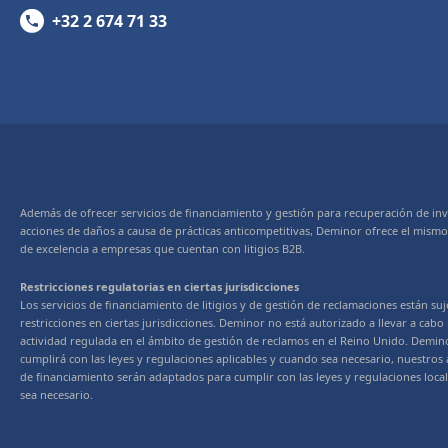
+32 2 674 71 33
Además de ofrecer servicios de financiamiento y gestión para recuperación de inv
acciones de daños a causa de prácticas anticompetitivas, Deminor ofrece el mismo
de excelencia a empresas que cuentan con litigios B2B.
Restricciones regulatorias en ciertas jurisdicciones
Los servicios de financiamiento de litigios y de gestión de reclamaciones están suj
restricciones en ciertas jurisdicciones. Deminor no está autorizado a llevar a cab
actividad regulada en el ámbito de gestión de reclamos en el Reino Unido. Demin
cumplirá con las leyes y regulaciones aplicables y cuando sea necesario, nuestros
de financiamiento serán adaptados para cumplir con las leyes y regulaciones loca
sea necesario.