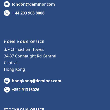
london@deminor.com
+ 44 203 908 8008
HONG KONG OFFICE
3/F Chinachem Tower,
34-37 Connaught Rd Central
Central
Hong Kong
hongkong@deminor.com
+852 91316026
STOCKHOLM OFFICE