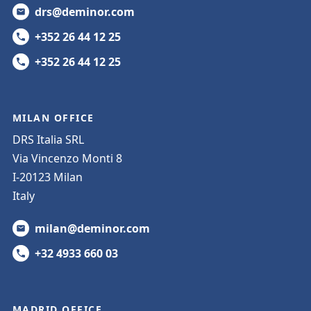
drs@deminor.com
+352 26 44 12 25
+352 26 44 12 25
MILAN OFFICE
DRS Italia SRL
Via Vincenzo Monti 8
I-20123 Milan
Italy
milan@deminor.com
+32 4933 660 03
MADRID OFFICE