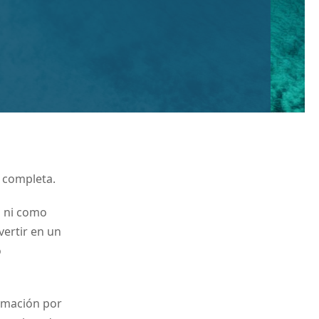
 completa.
s ni como
ertir en un
o
rmación por