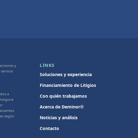
LINKS
ersiones y
 servicio
Soluciones y experiencia
Financiamiento de Litigios
etos a
Con quién trabajamos
o ninguna
or
Acerca de Deminor®
 acuerdos
les según
Noticias y análisis
Contacto