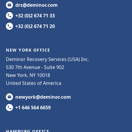
drs@deminor.com
+32 (0)2 674 71 33
+32 (0)2 674 71 20
NEW YORK OFFICE
Deminor Recovery Services (USA) Inc.
530 7th Avenue - Suite 902
New York, NY 10018
United States of America
newyork@deminor.com
+1 646 564 6659
HAMBURG OFFICE