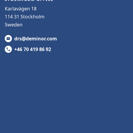
Karlavägen 18
114 31 Stockholm
Sweden
drs@deminor.com
+46 70 419 86 92