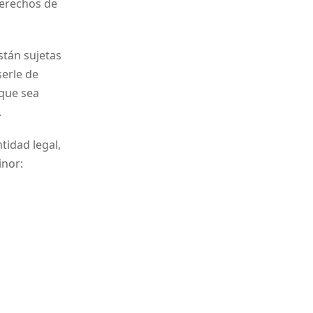
derechos de
stán sujetas
serle de
 que sea
.
tidad legal,
inor: