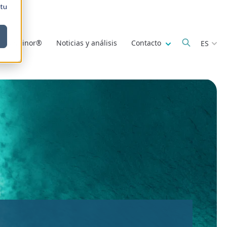
 tu
Show submenu fo
de Deminor®
Noticias y análisis
Contacto
ES