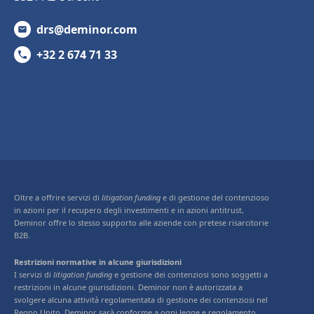
drs@deminor.com
+32 2 674 71 33
Oltre a offrire servizi di
litigation funding
e di gestione del contenzioso
in azioni per il recupero degli investimenti e in azioni antitrust,
Deminor offre lo stesso supporto alle aziende con pretese risarcitorie
B2B.
Restrizioni normative in alcune giurisdizioni
I servizi di
litigation funding
e gestione dei contenziosi sono soggetti a
restrizioni in alcune giurisdizioni. Deminor non è autorizzata a
svolgere alcuna attività regolamentata di gestione dei contenziosi nel
Regno Unito. Deminor sarà conforme a ogni legge e regolamento