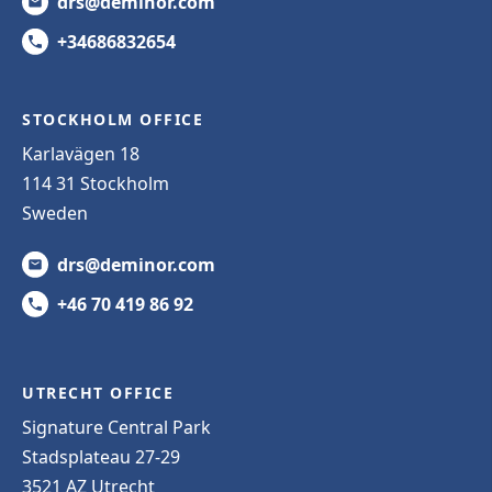
drs@deminor.com
+34686832654
STOCKHOLM OFFICE
Karlavägen 18
114 31 Stockholm
Sweden
drs@deminor.com
+46 70 419 86 92
UTRECHT OFFICE
Signature Central Park
Stadsplateau 27-29
3521 AZ Utrecht