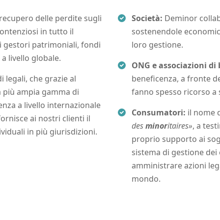
 recupero delle perdite sugli
Società:
Deminor collab
ntenziosi in tutto il
sostenendole economicam
i gestori patrimoniali, fondi
loro gestione.
 livello globale.
ONG e associazioni di 
 legali, che grazie al
beneficenza, a fronte de
na più ampia gamma di
fanno spesso ricorso a 
senza a livello internazionale
Consumatori:
il nome 
rnisce ai nostri clienti il
des
minor
itaires»
, a test
iduali in più giurisdizioni.
proprio supporto ai sog
sistema di gestione dei
amministrare azioni leg
mondo.