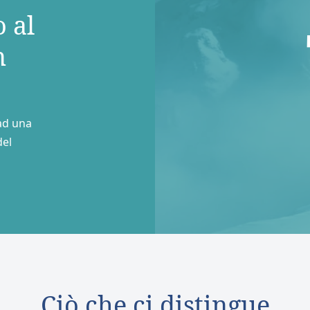
 al
n
ad una
del
Ciò che ci distingue