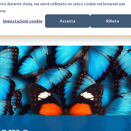
nto durante visita, ma verrà utilizzato un unico cookie nel browser per
one.
Impostazioni cookie
Accetta
Rifiuta
petenze
Litigation Funding
Con chi lavoriamo
Chi è Dem