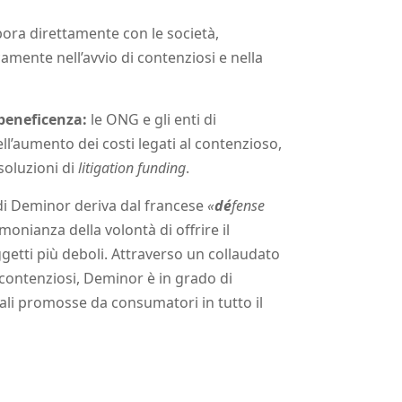
ora direttamente con le società,
ente nell’avvio di contenziosi e nella
beneficenza:
le ONG e gli enti di
ll’aumento dei costi legati al contenzioso,
soluzioni di
litigation funding
.
di Deminor deriva dal francese
«
dé
fense
imonianza della volontà di offrire il
getti più deboli. Attraverso un collaudato
 contenziosi, Deminor è in grado di
ali promosse da consumatori in tutto il