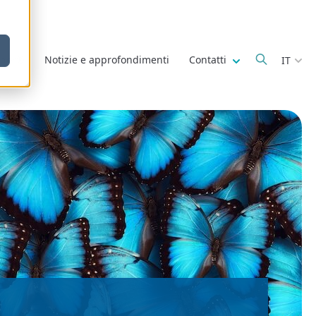
Show submenu f
inor®
Notizie e approfondimenti
Contatti
IT