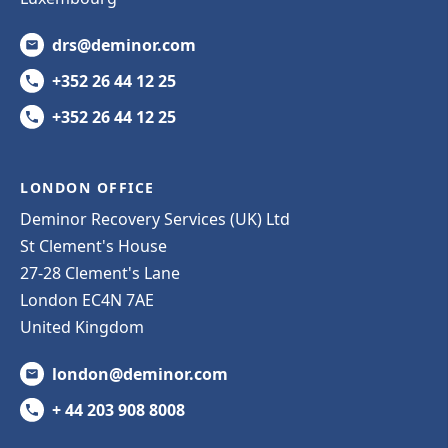
drs@deminor.com
+352 26 44 12 25
+352 26 44 12 25
LONDON OFFICE
Deminor Recovery Services (UK) Ltd
St Clement's House
27-28 Clement's Lane
London EC4N 7AE
United Kingdom
london@deminor.com
+ 44 203 908 8008