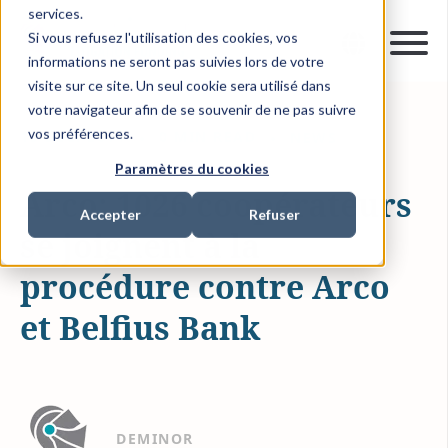
services.
Si vous refusez l'utilisation des cookies, vos
informations ne seront pas suivies lors de votre
visite sur ce site. Un seul cookie sera utilisé dans
votre navigateur afin de se souvenir de ne pas suivre
vos préférences.
19 DÉC. 2014
0 MIN READ
NEWS
Paramètres du cookies
Arco: 1026 coopérateurs
Accepter
Refuser
se joignent à la
procédure contre Arco
et Belfius Bank
DEMINOR