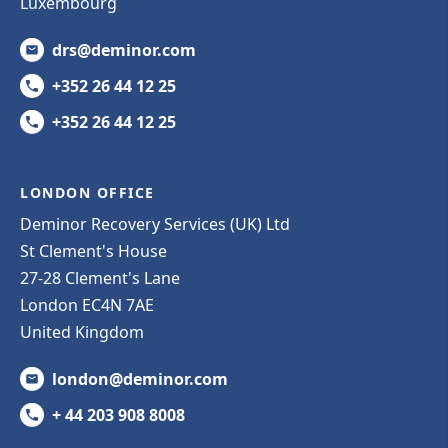
Luxembourg
drs@deminor.com
+352 26 44 12 25
+352 26 44 12 25
LONDON OFFICE
Deminor Recovery Services (UK) Ltd
St Clement's House
27-28 Clement's Lane
London EC4N 7AE
United Kingdom
london@deminor.com
+ 44 203 908 8008