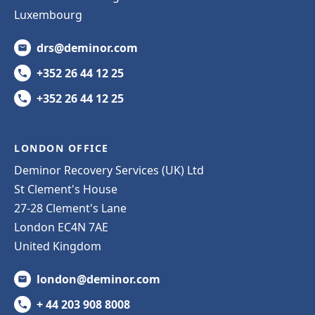
Luxembourg
drs@deminor.com
+352 26 44 12 25
+352 26 44 12 25
LONDON OFFICE
Deminor Recovery Services (UK) Ltd
St Clement's House
27-28 Clement's Lane
London EC4N 7AE
United Kingdom
london@deminor.com
+ 44 203 908 8008