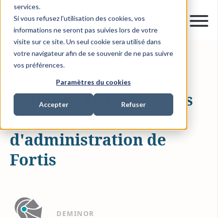
services.
Si vous refusez l'utilisation des cookies, vos
informations ne seront pas suivies lors de votre
visite sur ce site. Un seul cookie sera utilisé dans
votre navigateur afin de se souvenir de ne pas suivre
vos préférences.
12 JUIL. 2009
1 MIN READ
NEWS
Paramètres du cookies
Deminor et Test-Achats
Accepter
Refuser
réagissent au conseil
d'administration de
Fortis
DEMINOR