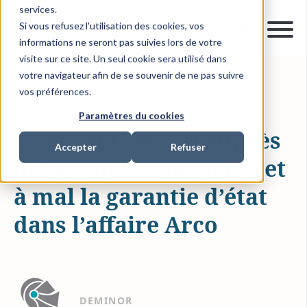
services.
Si vous refusez l'utilisation des cookies, vos
informations ne seront pas suivies lors de votre
visite sur ce site. Un seul cookie sera utilisé dans
votre navigateur afin de se souvenir de ne pas suivre
vos préférences.
02 JUIN 2016
1 MIN READ
NEWS
Paramètres du cookies
L’Avocat Général auprès
Accepter
Refuser
de la Cour de justice met
à mal la garantie d’état
dans l’affaire Arco
DEMINOR