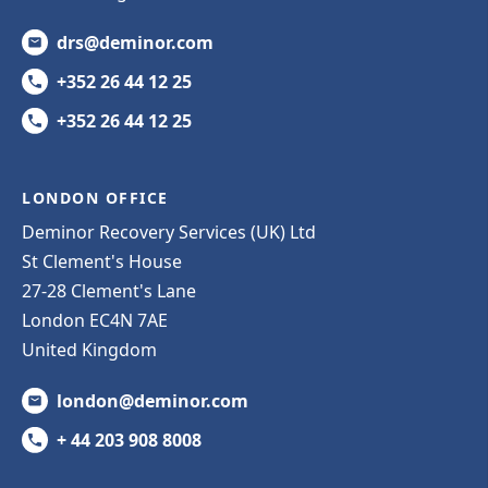
drs@deminor.com
+352 26 44 12 25
+352 26 44 12 25
LONDON OFFICE
Deminor Recovery Services (UK) Ltd
St Clement's House
27-28 Clement's Lane
London EC4N 7AE
United Kingdom
london@deminor.com
+ 44 203 908 8008