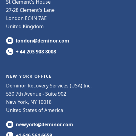
St Clement's House
27-28 Clement's Lane
London EC4N 7AE
United Kingdom
london@deminor.com
+ 44 203 908 8008
NEW YORK OFFICE
Deminor Recovery Services (USA) Inc.
530 7th Avenue - Suite 902
New York, NY 10018
United States of America
newyork@deminor.com
+1 646 564 6659