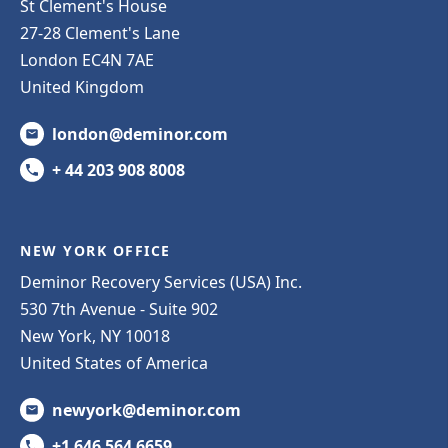
St Clement's House
27-28 Clement's Lane
London EC4N 7AE
United Kingdom
london@deminor.com
+ 44 203 908 8008
NEW YORK OFFICE
Deminor Recovery Services (USA) Inc.
530 7th Avenue - Suite 902
New York, NY 10018
United States of America
newyork@deminor.com
+1 646 564 6659