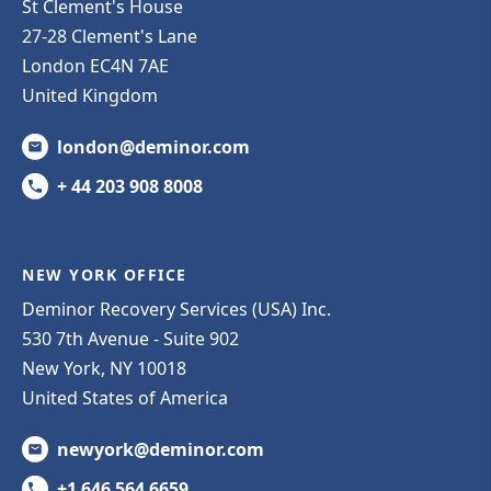
St Clement's House
27-28 Clement's Lane
London EC4N 7AE
United Kingdom
london@deminor.com
+ 44 203 908 8008
NEW YORK OFFICE
Deminor Recovery Services (USA) Inc.
530 7th Avenue - Suite 902
New York, NY 10018
United States of America
newyork@deminor.com
+1 646 564 6659