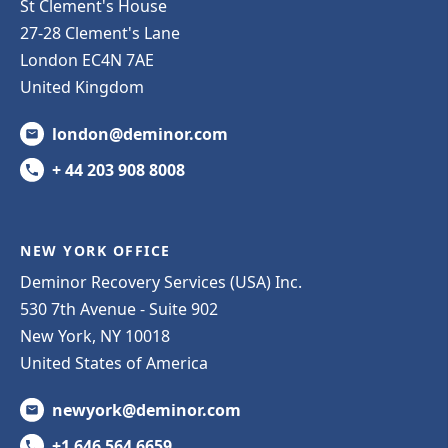
St Clement's House
27-28 Clement's Lane
London EC4N 7AE
United Kingdom
london@deminor.com
+ 44 203 908 8008
NEW YORK OFFICE
Deminor Recovery Services (USA) Inc.
530 7th Avenue - Suite 902
New York, NY 10018
United States of America
newyork@deminor.com
+1 646 564 6659