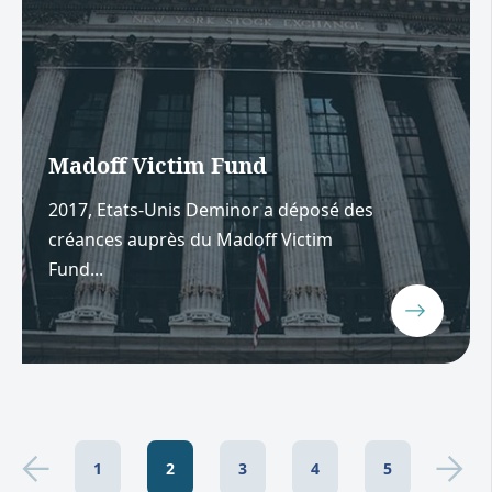
Madoff Victim Fund
2017, Etats-Unis Deminor a déposé des
créances auprès du Madoff Victim
Fund...
1
2
3
4
5