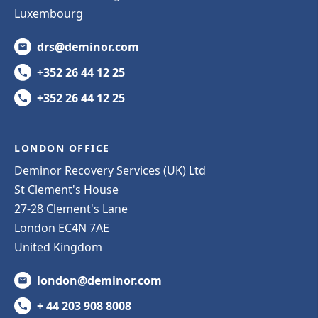
Luxembourg
drs@deminor.com
+352 26 44 12 25
+352 26 44 12 25
LONDON OFFICE
Deminor Recovery Services (UK) Ltd
St Clement's House
27-28 Clement's Lane
London EC4N 7AE
United Kingdom
london@deminor.com
+ 44 203 908 8008