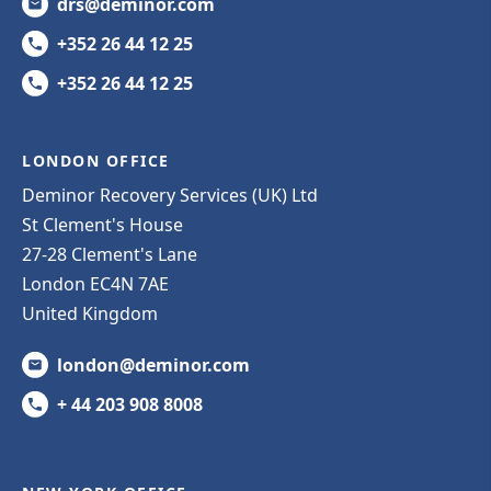
drs@deminor.com
+352 26 44 12 25
+352 26 44 12 25
LONDON OFFICE
Deminor Recovery Services (UK) Ltd
St Clement's House
27-28 Clement's Lane
London EC4N 7AE
United Kingdom
london@deminor.com
+ 44 203 908 8008