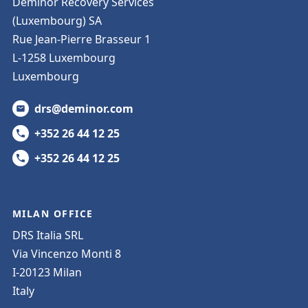
Deminor Recovery Services
(Luxembourg) SA
Rue Jean-Pierre Brasseur 1
L-1258 Luxembourg
Luxembourg
drs@deminor.com
+352 26 44 12 25
+352 26 44 12 25
MILAN OFFICE
DRS Italia SRL
Via Vincenzo Monti 8
I-20123 Milan
Italy