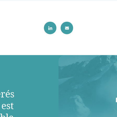
rés
 est