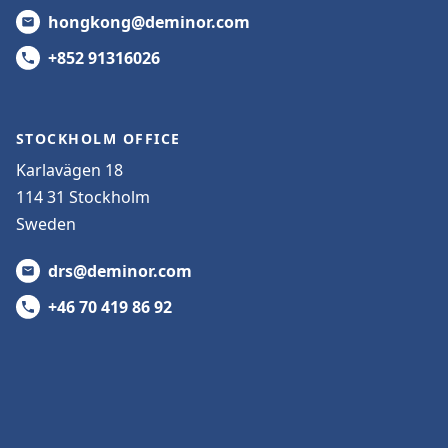
hongkong@deminor.com
+852 91316026
STOCKHOLM OFFICE
Karlavägen 18
114 31 Stockholm
Sweden
drs@deminor.com
+46 70 419 86 92