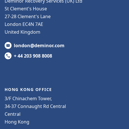
Deminor Recovery Services (UK) Ltd
St Clement's House
27-28 Clement's Lane
London EC4N 7AE
United Kingdom
london@deminor.com
+ 44 203 908 8008
HONG KONG OFFICE
3/F Chinachem Tower,
34-37 Connaught Rd Central
Central
Hong Kong