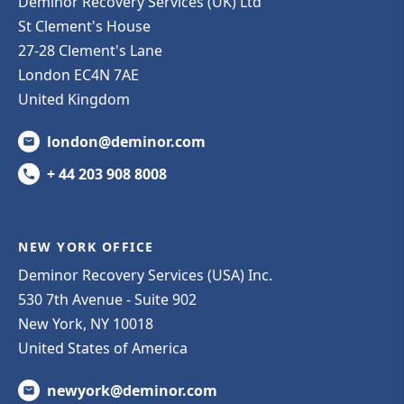
Deminor Recovery Services (UK) Ltd
St Clement's House
27-28 Clement's Lane
London EC4N 7AE
United Kingdom
london@deminor.com
+ 44 203 908 8008
NEW YORK OFFICE
Deminor Recovery Services (USA) Inc.
530 7th Avenue - Suite 902
New York, NY 10018
United States of America
newyork@deminor.com