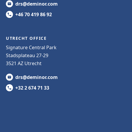
drs@deminor.com
+46 70 419 86 92
UTRECHT OFFICE
Signature Central Park
Stadsplateau 27-29
3521 AZ Utrecht
drs@deminor.com
+32 2 674 71 33