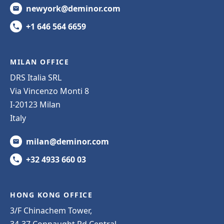
newyork@deminor.com
+1 646 564 6659
MILAN OFFICE
DRS Italia SRL
Via Vincenzo Monti 8
I-20123 Milan
Italy
milan@deminor.com
+32 4933 660 03
HONG KONG OFFICE
3/F Chinachem Tower,
34-37 Connaught Rd Central