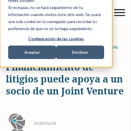
redes sociales.
Si rechazas, no se hará seguimiento de tu
información cuando visites este sitio web. Se usará
una sola cookie en tu navegador para recordar tu
preferencia de que no se te haga seguimiento.
Configuración de las cookies
20-FEB-2019 11:26:00
3 MIN READ
LITIGATION FUNDING
$EXAMPLE-LITIGATION
Aceptar
Declinar
Financiamiento de
litigios puede apoya a un
socio de un Joint Venture
DEMINOR