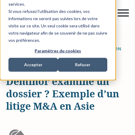
services.
Si vous refusez l'utilisation des cookies, vos
informations ne seront pas suivies lors de votre
visite sur ce site. Un seul cookie sera utilisé dans
votre navigateur afin de se souvenir de ne pas suivre
vos préférences.
24 FÉVR. 2019
2 MIN READ
LITIGATION FUNDING
$EXAMPLE-LITIGATION
Paramètres du cookies
Accepter
Refuser
Comment est-ce que
Deminor examine un
dossier ? Exemple d’un
litige M&A en Asie