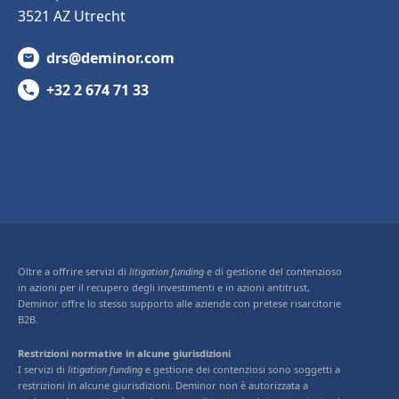
3521 AZ Utrecht
drs@deminor.com
+32 2 674 71 33
Oltre a offrire servizi di
litigation funding
e di gestione del contenzioso
in azioni per il recupero degli investimenti e in azioni antitrust,
Deminor offre lo stesso supporto alle aziende con pretese risarcitorie
B2B.
Restrizioni normative in alcune giurisdizioni
I servizi di
litigation funding
e gestione dei contenziosi sono soggetti a
restrizioni in alcune giurisdizioni. Deminor non è autorizzata a