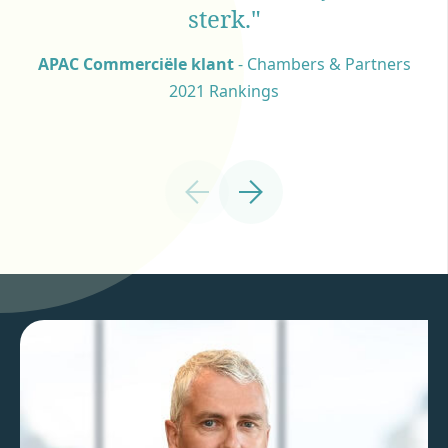
sterk."
Europese arbitrage cliënt
APAC Commerciële klant
Marktcommentator Verenigd Koninkrijk
- Chambers & Partners
2021 Rankings