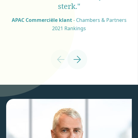
sterk."
Europese arbitrage cliënt
APAC Commerciële klant
Marktcommentator Verenigd Koninkrijk
- Chambers & Partners
2021 Rankings