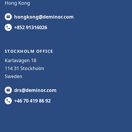
Hong Kong
hongkong@deminor.com
+852 91316026
STOCKHOLM OFFICE
Karlavägen 18
114 31 Stockholm
Sweden
drs@deminor.com
+46 70 419 86 92