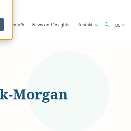
Show submenu fo
r Deminor®
News und Insights
Kontakt
DE
nk-Morgan