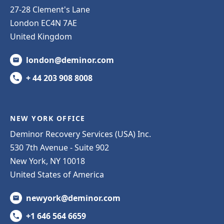
27-28 Clement's Lane
London EC4N 7AE
United Kingdom
london@deminor.com
+ 44 203 908 8008
NEW YORK OFFICE
Deminor Recovery Services (USA) Inc.
530 7th Avenue - Suite 902
New York, NY 10018
United States of America
newyork@deminor.com
+1 646 564 6659