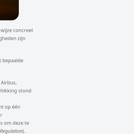
 wijze concreet
gheden zijn
t bepaalde
 Airbus,
chikking stond
mt op één
er
s om deze te
Regulation
).