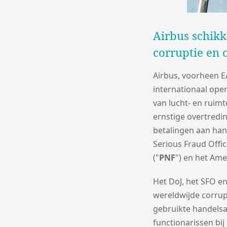
Airbus schik
corruptie en
Airbus, voorheen E
internationaal ope
van lucht- en ruimt
ernstige overtredi
betalingen aan han
Serious Fraud Offic
("
PNF
") en het Ame
Het DoJ, het SFO e
wereldwijde corrup
gebruikte handelsa
functionarissen bi