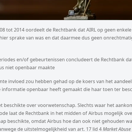
08 tot 2014 oordeelt de Rechtbank dat AIRL op geen enkele
hier sprake van was en dat daarmee dus geen onrechtmati
eriodes en/of gebeurtenissen concludeert de Rechtbank da
bus niet openbaar maakte
ante invloed zou hebben gehad op de koers van het aandeel
le informatie openbaar heeft gemaakt die haar toen ter bes
et beschikte over voorwetenschap. Slechts waar het aanko
ode laat de Rechtbank in het midden of Airbus mogelijk ov
ap beschikte, omdat Airbus hoe dan ook niet gehouden wa
nwege de uitstelmogelijkheid van art. 17 lid 4
Market Abuse 