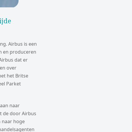
ijde
g. Airbus is een
en en produceren
Airbus dat er
ren over
et het Britse
eel Parket
daan naar
t de door Airbus
n naar hoge
 handelsagenten