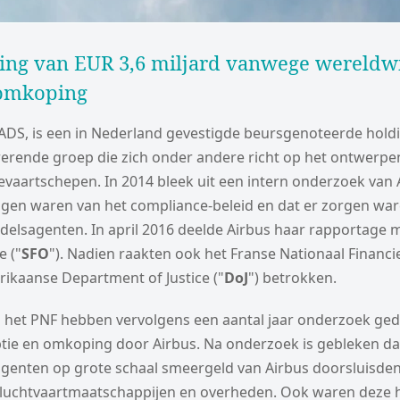
king van EUR 3,6 miljard vanwege wereldw
 omkoping
ADS, is een in Nederland gevestigde beursgenoteerde holdin
rerende groep die zich onder andere richt op het ontwerp
evaartschepen. In 2014 bleek uit een intern onderzoek van 
ngen waren van het compliance-beleid en dat er zorgen wa
delsagenten. In april 2016 deelde Airbus haar rapportage m
e ("
SFO
"). Nadien raakten ook het Franse Nationaal Financi
rikaanse Department of Justice ("
DoJ
") betrokken.
n het PNF hebben vervolgens een aantal jaar onderzoek ge
tie en omkoping door Airbus. Na onderzoek is gebleken da
genten op grote schaal smeergeld van Airbus doorsluisde
j luchtvaartmaatschappijen en overheden. Ook waren deze