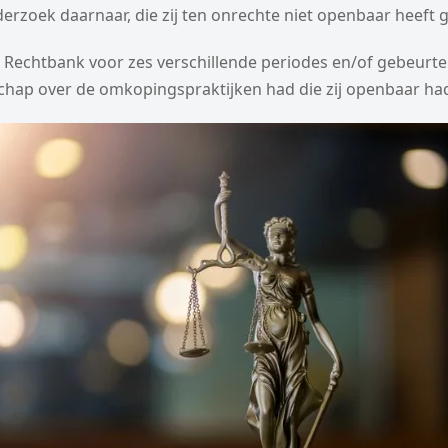
nderzoek daarnaar, die zij ten onrechte niet openbaar heeft
 Rechtbank voor zes verschillende periodes en/of gebeurte
chap over de omkopingspraktijken had die zij openbaar h