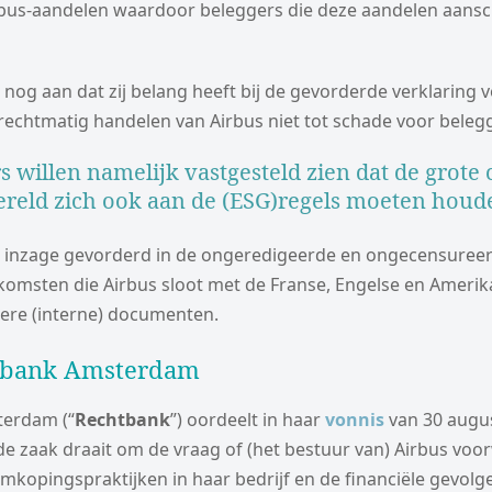
bus-aandelen waardoor beleggers die deze aandelen aansch
nog aan dat zij belang heeft bij de gevorderde verklaring v
rechtmatig handelen van Airbus niet tot schade voor belegg
s willen namelijk vastgesteld zien dat de grote
reld zich ook aan de (ESG)regels moeten houd
k inzage gevorderd in de ongeredigeerde en ongecensuree
omsten die Airbus sloot met de Franse, Engelse en Ameri
dere (interne) documenten.
tbank Amsterdam
erdam (“
Rechtbank
”) oordeelt in haar
vonnis
van 30 augus
 de zaak draait om de vraag of (het bestuur van) Airbus vo
omkopingspraktijken in haar bedrijf en de financiële gevolg