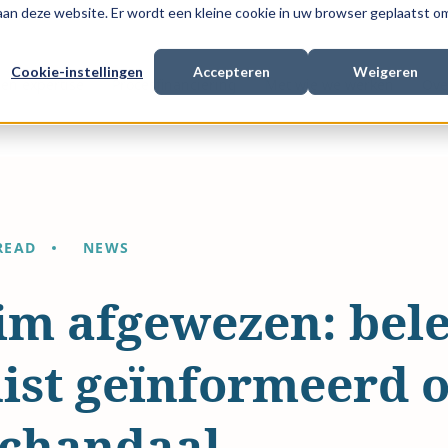
 aan deze website. Er wordt een kleine cookie in uw browser geplaatst o
Cookie-instellingen
Accepteren
Weigeren
en expertise
Procesfinanciering
Met wie we werken
Ove
READ
NEWS
im afgewezen: bele
juist geïnformeerd 
schandaal