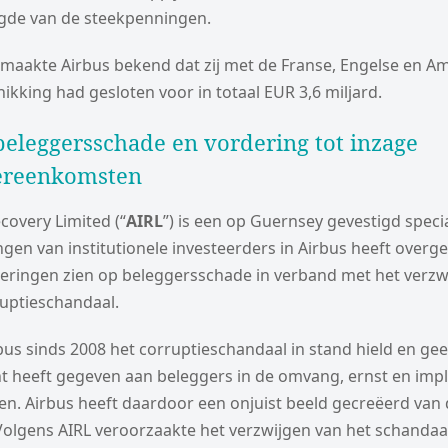
igde van de steekpenningen.
 maakte Airbus bekend dat zij met de Franse, Engelse en A
hikking had gesloten voor in totaal EUR 3,6 miljard.
eleggersschade en vordering tot inzage
ereenkomsten
covery Limited (“
AIRL
”) is een op Guernsey gevestigd speci
ingen van institutionele investeerders in Airbus heeft over
ringen zien op beleggersschade in verband met het verzw
ruptieschandaal.
bus sinds 2008 het corruptieschandaal in stand hield en gee
t heeft gegeven aan beleggers in de omvang, ernst en impl
n. Airbus heeft daardoor een onjuist beeld gecreëerd van
olgens AIRL veroorzaakte het verzwijgen van het schandaa