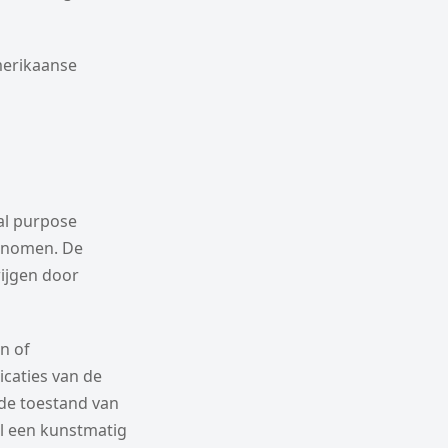
merikaanse
al purpose
genomen. De
ijgen door
n of
icaties van de
 de toestand van
l een kunstmatig