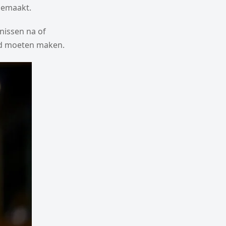
 gemaakt.
nissen na of
ad moeten maken.