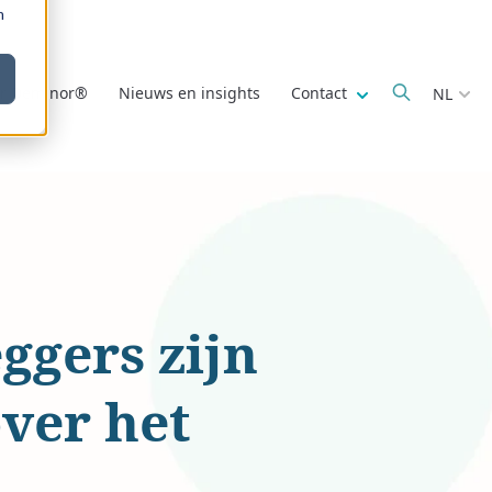
m
Show submenu fo
r Deminor®
Nieuws en insights
Contact
NL
ggers zijn
over het