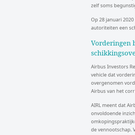
zelf soms begunst
Op 28 januari 2020
autoriteiten een sc
Vorderingen b
schikkingsov
Airbus Investors Re
vehicle dat vorder
overgenomen vorde
Airbus van het cor
AIRL meent dat Air
onvoldoende inzich
omkopingspraktijke
de vennootschap. V