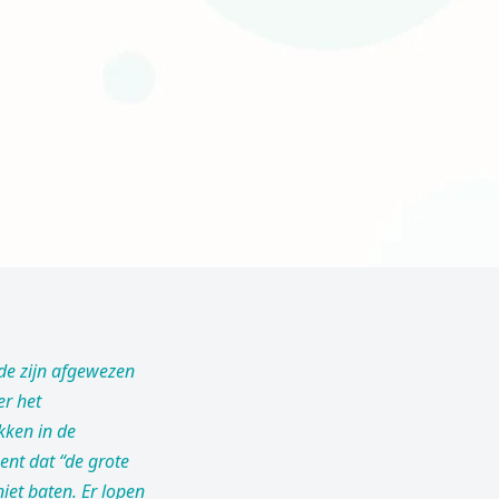
de zijn afgewezen
er het
kken in de
ent dat “de grote
et baten. Er lopen