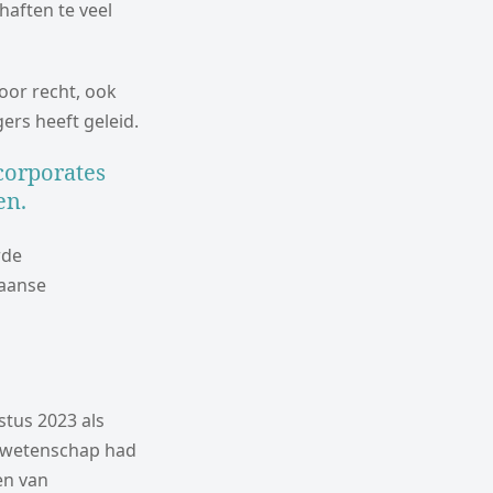
aften te veel
oor recht, ook
ers heeft geleid.
 corporates
en.
rde
kaanse
tus 2023 als
orwetenschap had
en van