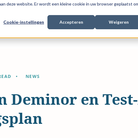
 aan deze website. Er wordt een kleine cookie in uw browser geplaatst o
Cookie-instellingen
Accepteren
Weigeren
en expertise
Procesfinanciering
Met wie we werken
Ove
READ
NEWS
an Deminor en Tes
gsplan