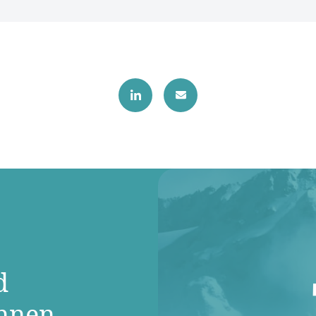
d
innen