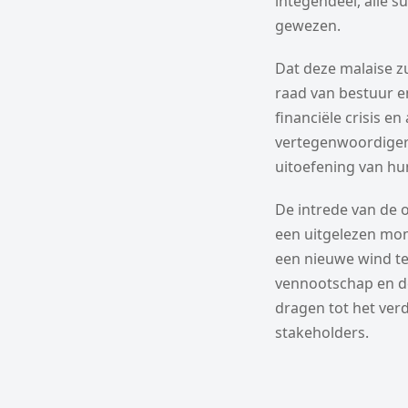
integendeel, alle 
gewezen.
Dat deze malaise 
raad van bestuur 
financiële crisis 
vertegenwoordigers
uitoefening van hun
De intrede van de 
een uitgelezen mo
een nieuwe wind te
vennootschap en de
dragen tot het ver
stakeholders.