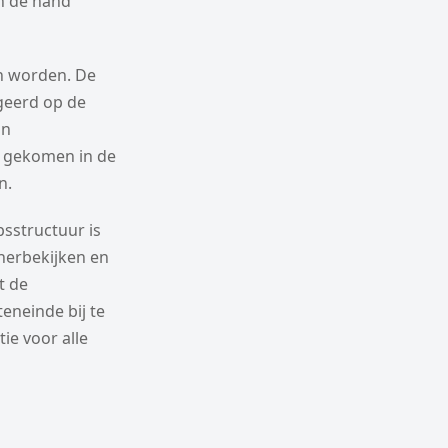
n de hand
n worden. De
geerd op de
un
t gekomen in de
n.
sstructuur is
herbekijken en
t de
eneinde bij te
ie voor alle