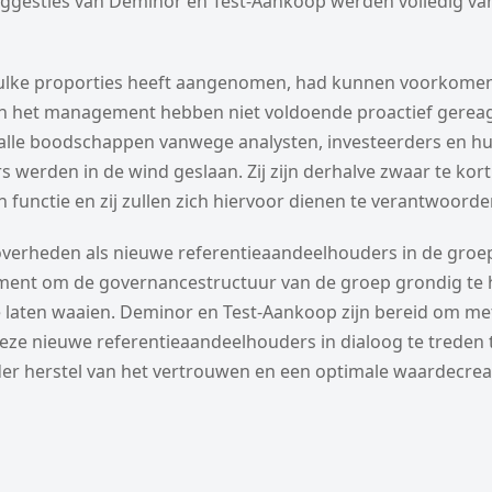
suggesties van Deminor en Test-Aankoop werden volledig va
zulke proporties heeft aangenomen, had kunnen voorkome
en het management hebben niet voldoende proactief gerea
en alle boodschappen vanwege analysten, investeerders en h
 werden in de wind geslaan. Zij zijn derhalve zwaar te kor
 functie en zij zullen zich hiervoor dienen te verantwoorde
overheden als nieuwe referentieaandeelhouders in de groep
ment om de governancestructuur van de groep grondig te 
 laten waaien. Deminor en Test-Aankoop zijn bereid om me
ze nieuwe referentieaandeelhouders in dialoog te treden t
der herstel van het vertrouwen en een optimale waardecreat