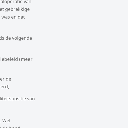
aaloperatie van
et gebrekkige
k was en dat
eds de volgende
iebeleid (meer
er de
erd;
iteitspositie van
. Wel