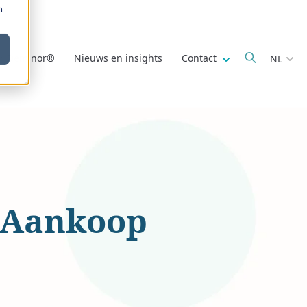
m
Show submenu fo
r Deminor®
Nieuws en insights
Contact
NL
t-Aankoop