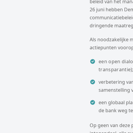
beleid van het man
26 juni hebben De
communicatiebeleid
dringende maatrege
Als noodzakelijke 
actiepunten voorop
een open dial
transparantie)
verbetering va
samenstelling 
een globaal pla
de bank weg t
Op geen van deze p