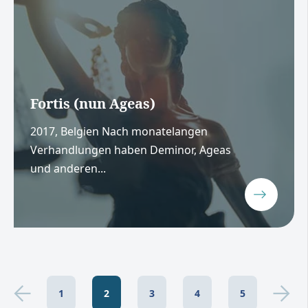
Fortis (nun Ageas)
2017, Belgien Nach monatelangen
Verhandlungen haben Deminor, Ageas
und anderen...
1
2
3
4
5