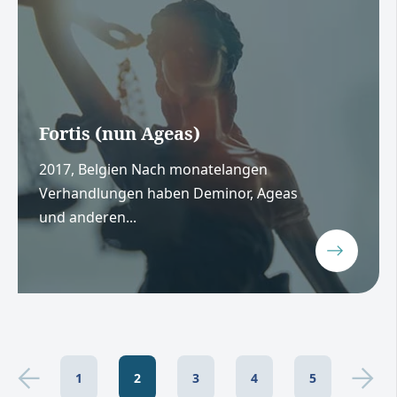
Fortis (nun Ageas)
2017, Belgien Nach monatelangen
Verhandlungen haben Deminor, Ageas
und anderen...
1
2
3
4
5