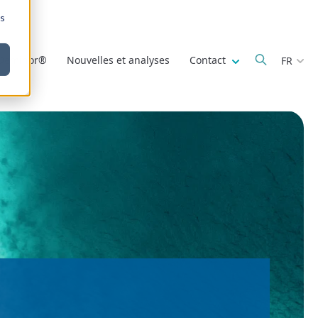
ns
Show submenu fo
 Deminor®
Nouvelles et analyses
Contact
FR