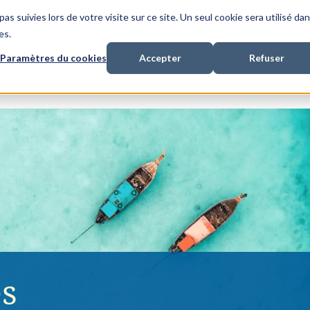
as suivies lors de votre visite sur ce site. Un seul cookie sera utilisé da
es.
Paramètres du cookies
Accepter
Refuser
nancement de litiges
Avec qui nous travaillons
A propos de
s