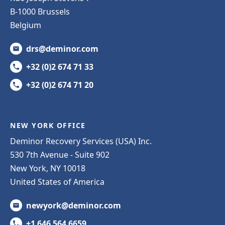
B-1000 Brussels
Belgium
drs@deminor.com
+32 (0)2 674 71 33
+32 (0)2 674 71 20
NEW YORK OFFICE
Deminor Recovery Services (USA) Inc.
530 7th Avenue - Suite 902
New York, NY 10018
United States of America
newyork@deminor.com
+1 646 564 6659