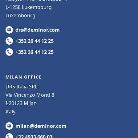
L-1258 Luxembourg
Luxembourg
drs@deminor.com
+352 26 44 12 25
+352 26 44 12 25
MILAN OFFICE
DRS Italia SRL
Via Vincenzo Monti 8
I-20123 Milan
Italy
milan@deminor.com
+32 4933 660 03