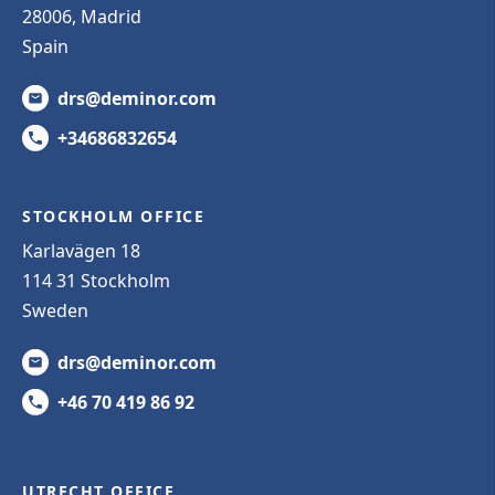
28006, Madrid
Spain
drs@deminor.com
+34686832654
STOCKHOLM OFFICE
Karlavägen 18
114 31 Stockholm
Sweden
drs@deminor.com
+46 70 419 86 92
UTRECHT OFFICE