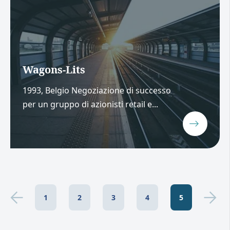
Wagons-Lits
1993, Belgio Negoziazione di successo
per un gruppo di azionisti retail e...
1
2
3
4
5