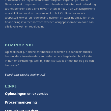
Deminor niet toegestaan om gereguleerde activiteiten met betrekking
tot het beheren van claims te verrichten in het VK en vanzelfsprekend
verricht Deminor deze dan ook niet in het VK. Deminor zal alle
toepasselijke wet- en regelgeving naleven en waar nodig zullen onze
financieringsovereenkomsten worden aangepast om te voldoen aan
alle lokale wet- en regelgeving.
DEMINOR NXT
Op zoek naar juridische en financiële experten die aandeelhouders,
bestuurders, investeerders en ondernemers begeleiden bij elke stap
in hun onderneming? Ook bij conflictsituaties of met het oog op een
transactie?
Bezoek onze website deminor NXT
LINKS
Oplossingen en expertise
Procesfinanciering
Met wie we werken