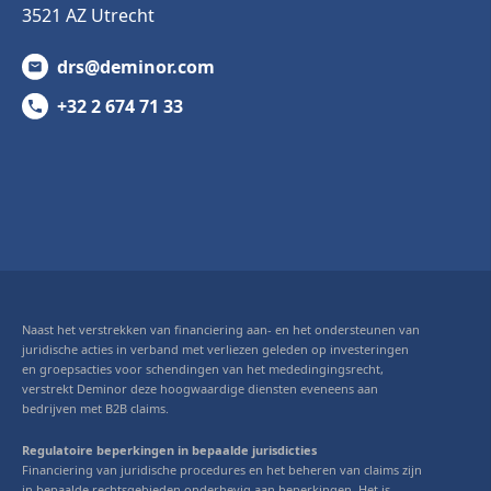
3521 AZ Utrecht
drs@deminor.com
+32 2 674 71 33
Naast het verstrekken van financiering aan- en het ondersteunen van
juridische acties in verband met verliezen geleden op investeringen
en groepsacties voor schendingen van het mededingingsrecht,
verstrekt Deminor deze hoogwaardige diensten eveneens aan
bedrijven met B2B claims.
Regulatoire beperkingen in bepaalde jurisdicties
Financiering van juridische procedures en het beheren van claims zijn
in bepaalde rechtsgebieden onderhevig aan beperkingen. Het is