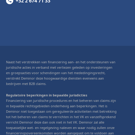
+32 2 674 71 33
Naast het verstrekken van financiering aan- en het ondersteunen van
juridische acties in verband met verliezen geleden op investeringen
en groepsacties voor schendingen van het mededingingsrecht,
verstrekt Deminor deze hoogwaardige diensten eveneens aan
bedrijven met B2B claims.
Regulatoire beperkingen in bepaalde jurisdicties
Financiering van juridische procedures en het beheren van claims zijn
in bepaalde rechtsgebieden onderhevig aan beperkingen. Het is
Deminor niet toegestaan om gereguleerde activiteiten met betrekking
tot het beheren van claims te verrichten in het VK en vanzelfsprekend
verricht Deminor deze dan ook niet in het VK. Deminor zal alle
toepasselijke wet- en regelgeving naleven en waar nodig zullen onze
financieringsovereenkomsten worden aangepast om te voldoen aan