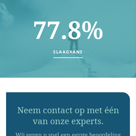
77.8%
SLAAGKANS
Neem contact op met één
van onze experts.
Wij geven u snel een eerste beoordeling