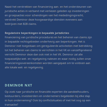
Naast het verstrekken van financiering aan- en het ondersteunen van
juridische acties in verband met verliezen geleden op investeringen
en groepsacties voor schendingen van het mededingingsrecht,
verstrekt Deminor deze hoogwaardige diensten eveneens aan
bedrijven met B2B claims.
Regulatoire beperkingen in bepaalde jurisdicties
Financiering van juridische procedures en het beheren van claims zijn
in bepaalde rechtsgebieden onderhevig aan beperkingen. Het is
Deminor niet toegestaan om gereguleerde activiteiten met betrekking
tot het beheren van claims te verrichten in het VK en vanzelfsprekend
verricht Deminor deze dan ook niet in het VK. Deminor zal alle
toepasselijke wet- en regelgeving naleven en waar nodig zullen onze
financieringsovereenkomsten worden aangepast om te voldoen aan
alle lokale wet- en regelgeving.
DEMINOR NXT
Op zoek naar juridische en financiële experten die aandeelhouders,
bestuurders, investeerders en ondernemers begeleiden bij elke stap
in hun onderneming? Ook bij conflictsituaties of met het oog op een
transactie?