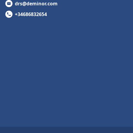
drs@deminor.com
+34686832654