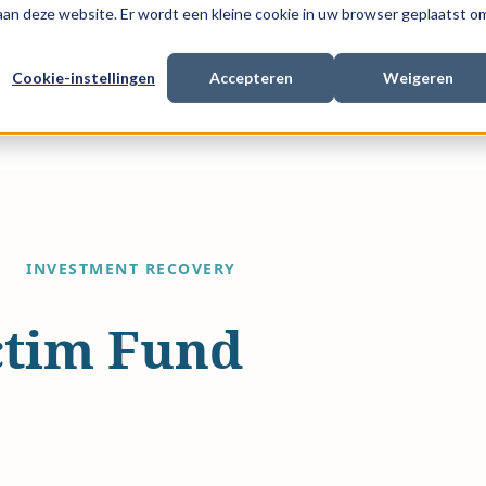
 aan deze website. Er wordt een kleine cookie in uw browser geplaatst o
Cookie-instellingen
Accepteren
Weigeren
en expertise
Procesfinanciering
Met wie we werken
Ove
INVESTMENT RECOVERY
ctim Fund