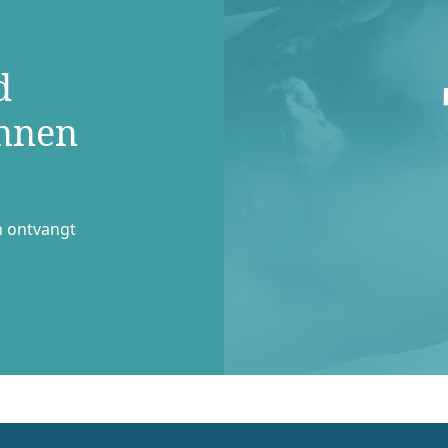
d
innen
n ontvangt