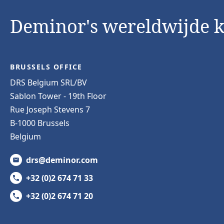
Deminor's wereldwijde 
BRUSSELS OFFICE
DRS Belgium SRL/BV
Sablon Tower - 19th Floor
Rue Joseph Stevens 7
B-1000 Brussels
Belgium
drs@deminor.com
+32 (0)2 674 71 33
+32 (0)2 674 71 20