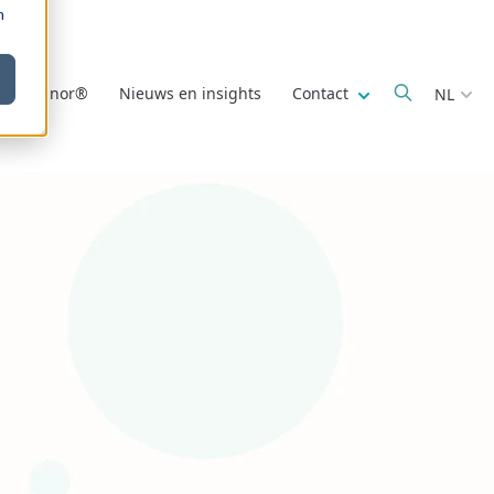
m
Show submenu fo
r Deminor®
Nieuws en insights
Contact
NL