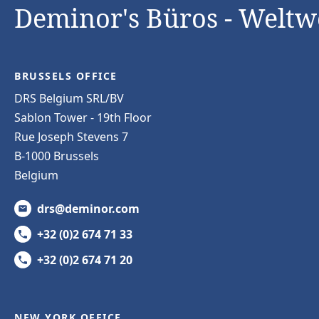
Deminor's Büros - Weltw
BRUSSELS OFFICE
DRS Belgium SRL/BV
Sablon Tower - 19th Floor
Rue Joseph Stevens 7
B-1000 Brussels
Belgium
drs@deminor.com
+32 (0)2 674 71 33
+32 (0)2 674 71 20
NEW YORK OFFICE