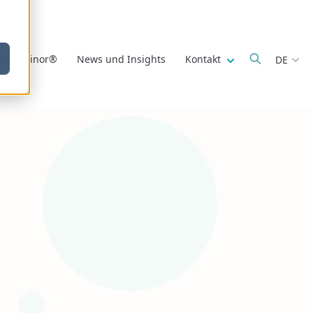
Show submenu fo
r Deminor®
News und Insights
Kontakt
DE