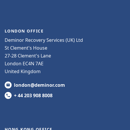
LONDON OFFICE
Deminor Recovery Services (UK) Ltd
St Clement's House
27-28 Clement's Lane
London EC4N 7AE
United Kingdom
london@deminor.com
+ 44 203 908 8008
HONG KONG OFFICE