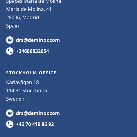
Spaces Maria de Molina
Maria de Molina, 41
28006, Madrid
Spain
drs@deminor.com
+34686832654
STOCKHOLM OFFICE
Karlavägen 18
114 31 Stockholm
Sweden
drs@deminor.com
+46 70 419 86 92