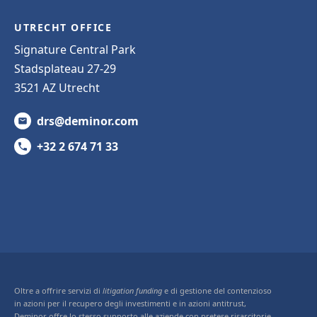
UTRECHT OFFICE
Signature Central Park
Stadsplateau 27-29
3521 AZ Utrecht
drs@deminor.com
+32 2 674 71 33
Oltre a offrire servizi di
litigation funding
e di gestione del contenzioso
in azioni per il recupero degli investimenti e in azioni antitrust,
Deminor offre lo stesso supporto alle aziende con pretese risarcitorie