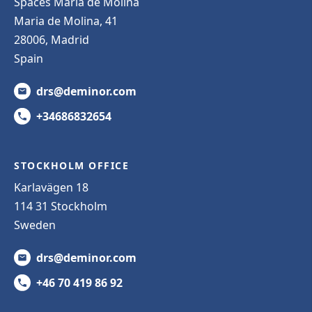
Spaces Maria de Molina
Maria de Molina, 41
28006, Madrid
Spain
drs@deminor.com
+34686832654
STOCKHOLM OFFICE
Karlavägen 18
114 31 Stockholm
Sweden
drs@deminor.com
+46 70 419 86 92