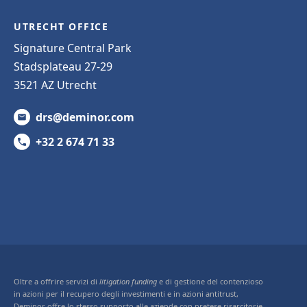
UTRECHT OFFICE
Signature Central Park
Stadsplateau 27-29
3521 AZ Utrecht
drs@deminor.com
+32 2 674 71 33
Oltre a offrire servizi di
litigation funding
e di gestione del contenzioso
in azioni per il recupero degli investimenti e in azioni antitrust,
Deminor offre lo stesso supporto alle aziende con pretese risarcitorie