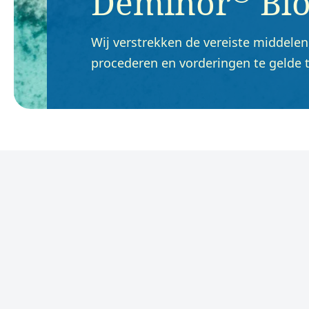
Deminor
Bl
Wij verstrekken de vereiste middelen
procederen en vorderingen te gelde 