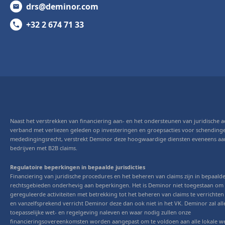
drs@deminor.com
+32 2 674 71 33
Naast het verstrekken van financiering aan- en het ondersteunen van juridische ac
verband met verliezen geleden op investeringen en groepsacties voor schending
mededingingsrecht, verstrekt Deminor deze hoogwaardige diensten eveneens aa
bedrijven met B2B claims.
Regulatoire beperkingen in bepaalde jurisdicties
Financiering van juridische procedures en het beheren van claims zijn in bepaald
rechtsgebieden onderhevig aan beperkingen. Het is Deminor niet toegestaan om
gereguleerde activiteiten met betrekking tot het beheren van claims te verrichten
en vanzelfsprekend verricht Deminor deze dan ook niet in het VK. Deminor zal all
toepasselijke wet- en regelgeving naleven en waar nodig zullen onze
financieringsovereenkomsten worden aangepast om te voldoen aan alle lokale we