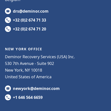
drs@deminor.com
+32 (0)2 674 71 33
+32 (0)2 674 71 20
NEW YORK OFFICE
Deminor Recovery Services (USA) Inc.
530 7th Avenue - Suite 902
New York, NY 10018
United States of America
newyork@deminor.com
+1 646 564 6659