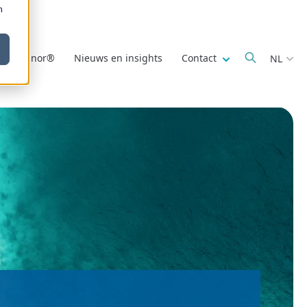
m
Show submenu fo
r Deminor®
Nieuws en insights
Contact
NL