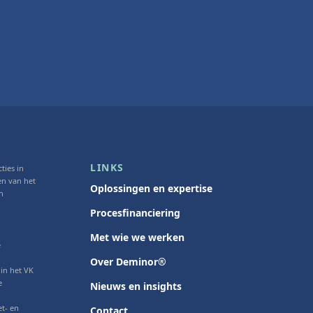
LINKS
ties in
en van het
Oplossingen en expertise
n
Procesfinanciering
Met wie we werken
e
Over Deminor®
 in het VK
e
Nieuws en insights
t- en
Contact