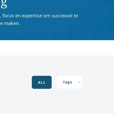
og
, focus en expertise om succesvol te
te maken.
ALL