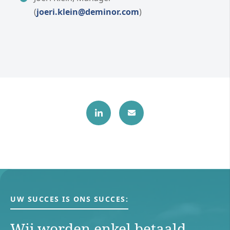
(
joeri.klein@deminor.com
)
UW SUCCES IS ONS SUCCES:
Wij worden enkel betaald