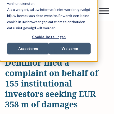
van hun diensten.
Als u weigert, zal uw informatie niet worden gevolgd
bij uw bezoek aan deze website. Er wordt een kleine
cookie in uw browser geplaatst om te onthouden
dat u niet gevolgd wilt worden.
21 FEBRUARI 2020
1 MIN READ
NEWS
Cookie-instellingen
Accepteren
Weigeren
Danske Bank A/S:
Deminor filed a
complaint on behalf of
155 institutional
investors seeking EUR
358 m of damages