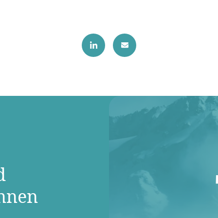
d
innen