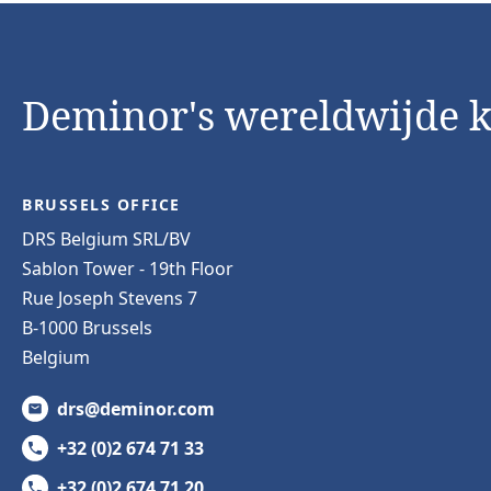
Deminor's wereldwijde 
BRUSSELS OFFICE
DRS Belgium SRL/BV
Sablon Tower - 19th Floor
Rue Joseph Stevens 7
B-1000 Brussels
Belgium
drs@deminor.com
+32 (0)2 674 71 33
+32 (0)2 674 71 20