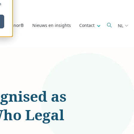
m
Show submenu fo
r Deminor®
Nieuws en insights
Contact
NL
gnised as
Who Legal