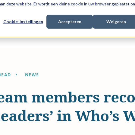
 aan deze website. Er wordt een kleine cookie in uw browser geplaatst o
Cookie-instellingen
Accepteren
Weigeren
en expertise
Procesfinanciering
Met wie we werken
Ove
READ
NEWS
eam members reco
eaders’ in Who’s 