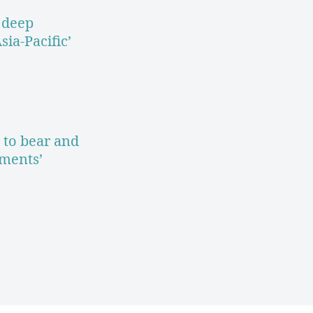
 deep
sia-Pacific’
 to bear and
tments’