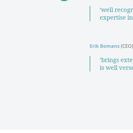
‘well recog
expertise in
Erik Bomans
(CEO
‘brings ext
is well vers