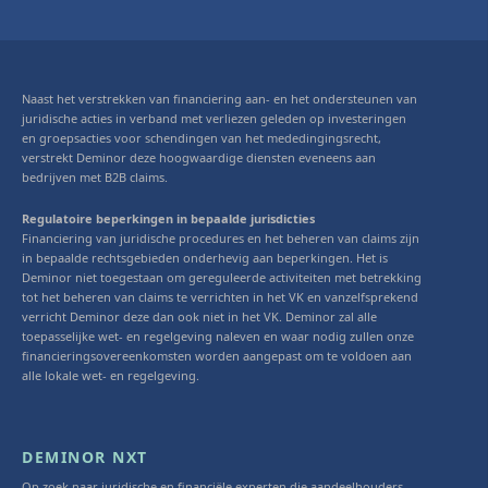
Naast het verstrekken van financiering aan- en het ondersteunen van
juridische acties in verband met verliezen geleden op investeringen
en groepsacties voor schendingen van het mededingingsrecht,
verstrekt Deminor deze hoogwaardige diensten eveneens aan
bedrijven met B2B claims.
Regulatoire beperkingen in bepaalde jurisdicties
Financiering van juridische procedures en het beheren van claims zijn
in bepaalde rechtsgebieden onderhevig aan beperkingen. Het is
Deminor niet toegestaan om gereguleerde activiteiten met betrekking
tot het beheren van claims te verrichten in het VK en vanzelfsprekend
verricht Deminor deze dan ook niet in het VK. Deminor zal alle
toepasselijke wet- en regelgeving naleven en waar nodig zullen onze
financieringsovereenkomsten worden aangepast om te voldoen aan
alle lokale wet- en regelgeving.
DEMINOR NXT
Op zoek naar juridische en financiële experten die aandeelhouders,