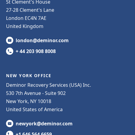
St Clement's House
27-28 Clement's Lane
London EC4N 7AE
United Kingdom
london@deminor.com
+ 44 203 908 8008
NEW YORK OFFICE
Deminor Recovery Services (USA) Inc.
530 7th Avenue - Suite 902
New York, NY 10018
United States of America
newyork@deminor.com
+1 646 564 6659